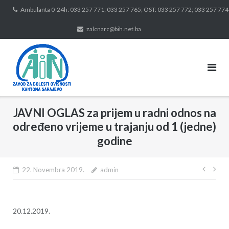
Skip
Ambulanta 0-24h: 033 257 771; 033 257 765; OST: 033 257 772; 033 257 774
to
zalcnarc@bih.net.ba
content
JAVNI OGLAS za prijem u radni odnos na
određeno vrijeme u trajanju od 1 (jedne)
godine
Navig
22. Novembra 2019.
admin
član
20.12.2019.