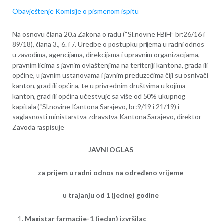
Obavještenje Komisije o pismenom ispitu
Na osnovu člana 20.a Zakona o radu (“Sl.novine FBiH” br:26/16 i
89/18), člana 3., 6. i 7. Uredbe o postupku prijema u radni odnos
u zavodima, agencijama, direkcijama i upravnim organizacijama,
pravnim licima s javnim ovlaštenjima na teritoriji kantona, grada ili
općine, u javnim ustanovama i javnim preduzećima čiji su osnivači
kanton, grad ili općina, te u privrednim društvima u kojima
kanton, grad ili općina učestvuje sa više od 50% ukupnog
kapitala (“Sl.novine Kantona Sarajevo, br:9/19 i 21/19) i
saglasnosti ministarstva zdravstva Kantona Sarajevo, direktor
Zavoda raspisuje
JAVNI OGLAS
za prijem u radni odnos na određeno vrijeme
u trajanju od 1 (jedne) godine
Magistar farmacije-1 (jedan) izvršilac