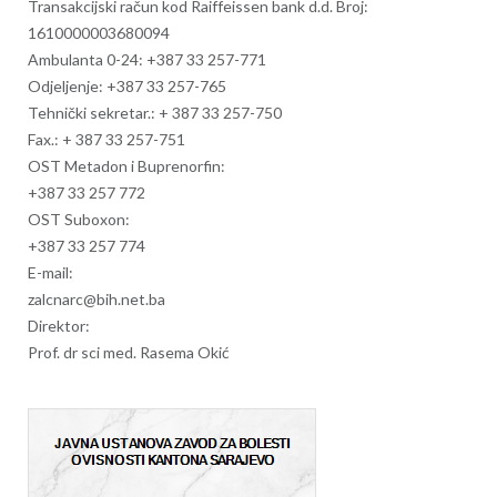
Transakcijski račun kod Raiffeissen bank d.d. Broj:
1610000003680094
Ambulanta 0-24: +387 33 257-771
Odjeljenje: +387 33 257-765
Tehnički sekretar.:
+ 387 33 257-750
Fax.:
+ 387 33 257-751
OST Metadon i Buprenorfin:
+387 33 257 772
OST Suboxon:
+387 33 257 774
E-mail:
zalcnarc@bih.net.ba
Direktor:
Prof. dr sci med. Rasema Okić