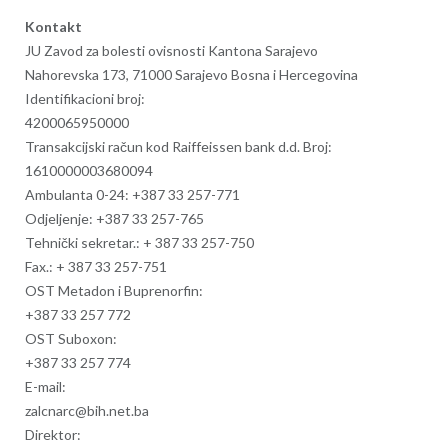
Kontakt
JU Zavod za bolesti ovisnosti Kantona Sarajevo
Nahorevska 173, 71000 Sarajevo Bosna i Hercegovina
Identifikacioni broj:
4200065950000
Transakcijski račun kod Raiffeissen bank d.d. Broj:
1610000003680094
Ambulanta 0-24: +387 33 257-771
Odjeljenje: +387 33 257-765
Tehnički sekretar.:
+ 387 33 257-750
Fax.:
+ 387 33 257-751
OST Metadon i Buprenorfin:
+387 33 257 772
OST Suboxon:
+387 33 257 774
E-mail:
zalcnarc@bih.net.ba
Direktor: