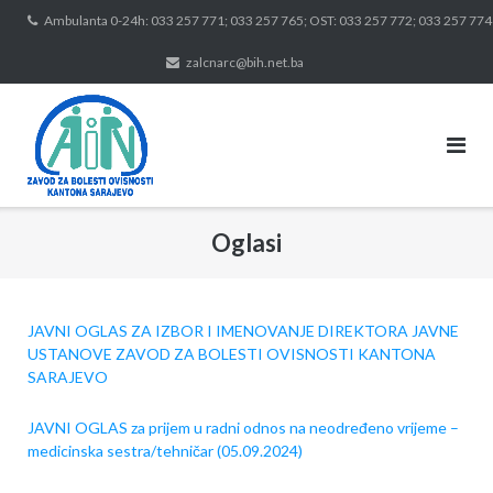
Skip
Ambulanta 0-24h: 033 257 771; 033 257 765; OST: 033 257 772; 033 257 774
to
zalcnarc@bih.net.ba
content
Oglasi
JAVNI OGLAS ZA IZBOR I IMENOVANJE DIREKTORA JAVNE
USTANOVE ZAVOD ZA BOLESTI OVISNOSTI KANTONA
SARAJEVO
JAVNI OGLAS za prijem u radni odnos na neodređeno vrijeme –
medicinska sestra/tehničar (05.09.2024)