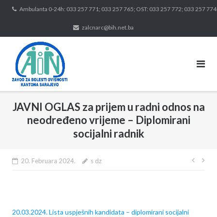
Skip
Ambulanta 0-24h: 033 257 771; 033 257 765; OST: 033 257 772; 033 257 774
to
zalcnarc@bih.net.ba
content
JAVNI OGLAS za prijem u radni odnos na
neodređeno vrijeme – Diplomirani
socijalni radnik
Navig
20. Februara 2024.
s dz
član
20.03.2024. Lista uspješnih kandidata – diplomirani socijalni