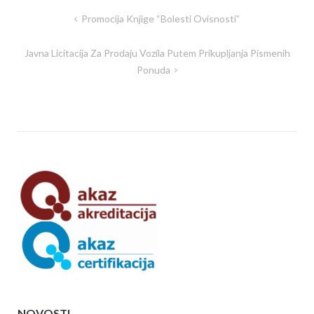
Navigacija
Promocija Knjige “Bolesti Ovisnosti”
članaka
Javna Licitacija Za Prodaju Vozila Putem Prikupljanja Pismenih
Ponuda
NOVOSTI