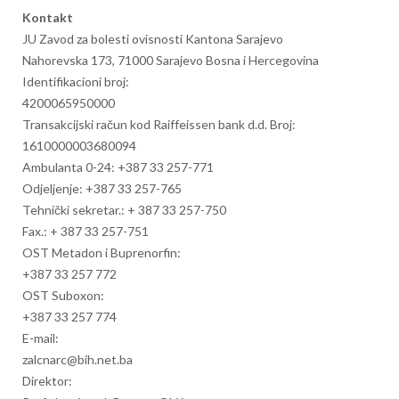
Kontakt
JU Zavod za bolesti ovisnosti Kantona Sarajevo
Nahorevska 173, 71000 Sarajevo Bosna i Hercegovina
Identifikacioni broj:
4200065950000
Transakcijski račun kod Raiffeissen bank d.d. Broj:
1610000003680094
Ambulanta 0-24: +387 33 257-771
Odjeljenje: +387 33 257-765
Tehnički sekretar.:
+ 387 33 257-750
Fax.:
+ 387 33 257-751
OST Metadon i Buprenorfin:
+387 33 257 772
OST Suboxon:
+387 33 257 774
E-mail:
zalcnarc@bih.net.ba
Direktor: