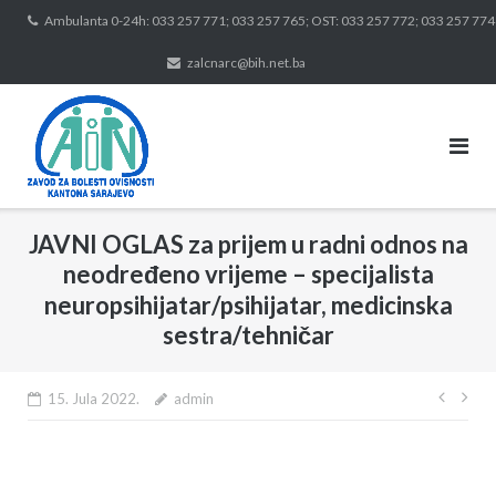
Skip
Ambulanta 0-24h: 033 257 771; 033 257 765; OST: 033 257 772; 033 257 774
to
zalcnarc@bih.net.ba
content
JAVNI OGLAS za prijem u radni odnos na
neodređeno vrijeme – specijalista
neuropsihijatar/psihijatar, medicinska
sestra/tehničar
Navig
15. Jula 2022.
admin
član