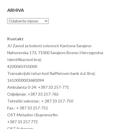
ARHIVA
Arhiva
Kontakt
JU Zavod za bolesti ovisnosti Kantona Sarajevo
Nahorevska 173, 71000 Sarajevo Bosna i Hercegovina
Identifikacioni broj:
4200065950000
Transakcijski račun kod Raiffeissen bank d.d. Broj:
1610000003680094
Ambulanta 0-24: +387 33 257-771
Odjeljenje: +387 33 257-765
Tehnički sekretar.:
+ 387 33 257-750
Fax.:
+ 387 33 257-751
OST Metadon i Buprenorfin:
+387 33 257 772
OST Suboxon: