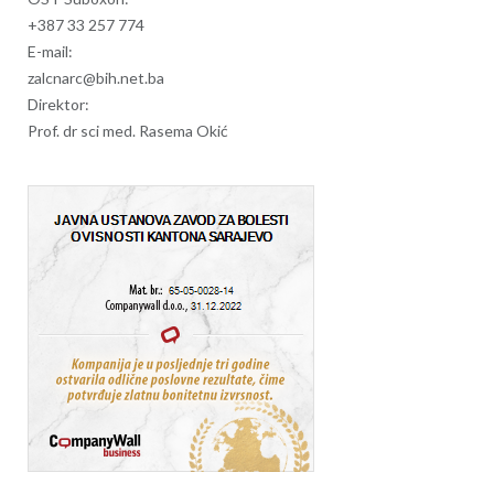
+387 33 257 774
E-mail:
zalcnarc@bih.net.ba
Direktor:
Prof. dr sci med. Rasema Okić