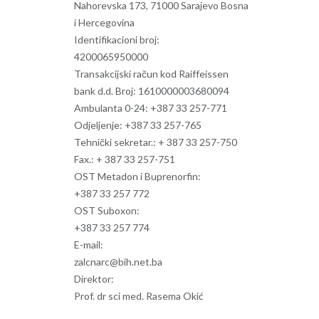
Nahorevska 173, 71000 Sarajevo Bosna
i Hercegovina
Identifikacioni broj:
4200065950000
Transakcijski račun kod Raiffeissen
bank d.d. Broj:
1610000003680094
Ambulanta 0-24: +387 33 257-771
Odjeljenje: +387 33 257-765
Tehnički sekretar.:
+ 387 33 257-750
Fax.:
+ 387 33 257-751
OST Metadon i Buprenorfin:
+387 33 257 772
OST Suboxon:
+387 33 257 774
E-mail:
zalcnarc@bih.net.ba
Direktor:
Prof. dr sci med. Rasema Okić