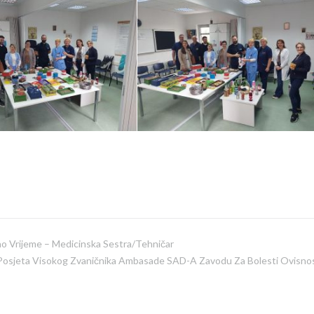
 Vrijeme – Medicinska Sestra/tehničar
Posjeta Visokog Zvaničnika Ambasade SAD-A Zavodu Za Bolesti Ovisnos