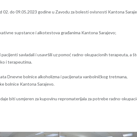
 od 02. do 09.05.2023 godine u Zavodu za bolesti ovisnosti Kantona Saraj
okativne supstance i alkotestova građanima Kantona Sarajevo;
 pacijenti savladali i usavršili uz pomoć radno-okupacionih terapeuta, a št
ako i terapeutima.
nata Dnevne bolnice alkoholizma i pacijenata vanbolničkog tretmana,
jske bolnice Kantona Sarajevo.
odaje biti usmjeren za kupovinu repromaterijala za potrebe radno-okupac