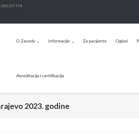
; 033 257 774
O Zavodu
Informacije
Za pacijente
Oglasi
P
Akreditacija i certifikacija
rajevo 2023. godine