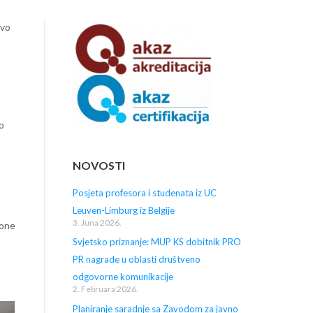
članaka
evo
o
NOVOSTI
Posjeta profesora i studenata iz UC
Leuven-Limburg iz Belgije
3. Juna 2026.
ione
Svjetsko priznanje: MUP KS dobitnik PRO
PR nagrade u oblasti društveno
odgovorne komunikacije
2. Februara 2026.
Planiranje saradnje sa Zavodom za javno